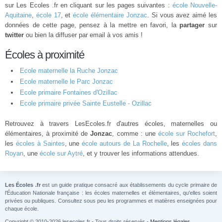
sur Les Ecoles .fr en cliquant sur les pages suivantes :
école Nouvelle-
Aquitaine
,
école 17
, et
école élémentaire Jonzac
. Si vous avez aimé les
données de cette page, pensez à la mettre en favori, la
partager
sur
twitter
ou bien la diffuser par email à vos amis !
Écoles à proximité
Ecole maternelle la Ruche Jonzac
Ecole maternelle le Parc Jonzac
Ecole primaire Fontaines d'Ozillac
Ecole primaire privée Sainte Eustelle - Ozillac
Retrouvez à travers LesEcoles.fr d'autres écoles, maternelles ou
élémentaires, à proximité de
Jonzac
, comme : une
école sur Rochefort
,
les
écoles à Saintes
, une
école autours de La Rochelle
, les
écoles dans
Royan
, une
école sur Aytré
, et y trouver les informations attendues.
Les Écoles .fr
est un guide pratique consacré aux établissements du cycle primaire de
l'Éducation Nationale française : les écoles maternelles et élémentaires, qu'elles soient
privées ou publiques. Consultez sous peu les programmes et matières enseignées pour
chaque école.
Copyright © 2010-2026 lesecoles.fr - Tous droits réservés -
Mentions légales