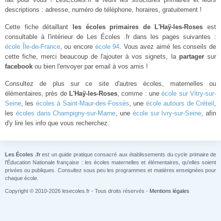
descriptions : adresse, numéro de téléphone, horaires, gratuitement !
Cette fiche détaillant
les écoles primaires de L'Haÿ-les-Roses
est
consultable à l'intérieur de Les Écoles .fr dans les pages suivantes :
école Île-de-France
, ou encore
école 94
. Vous avez aimé les conseils de
cette fiche, merci beaucoup de l'ajouter à vos signets, la
partager
sur
facebook
ou bien l'envoyer par email à vos amis !
Consultez de plus sur ce site d'autres écoles, maternelles ou
élémentaires, près de
L'Haÿ-les-Roses
, comme : une
école sur Vitry-sur-
Seine
, les
écoles à Saint-Maur-des-Fossés
, une
école autours de Créteil
,
les
écoles dans Champigny-sur-Marne
, une
école sur Ivry-sur-Seine
, afin
d'y lire les info que vous recherchez.
Les Écoles .fr
est un guide pratique consacré aux établissements du cycle primaire de
l'Éducation Nationale française : les écoles maternelles et élémentaires, qu'elles soient
privées ou publiques. Consultez sous peu les programmes et matières enseignées pour
chaque école.
Copyright © 2010-2026 lesecoles.fr - Tous droits réservés -
Mentions légales