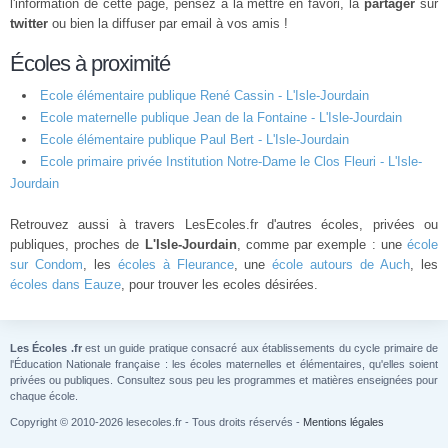
l'information de cette page, pensez à la mettre en favori, la
partager
sur
twitter
ou bien la diffuser par email à vos amis !
Écoles à proximité
Ecole élémentaire publique René Cassin - L'Isle-Jourdain
Ecole maternelle publique Jean de la Fontaine - L'Isle-Jourdain
Ecole élémentaire publique Paul Bert - L'Isle-Jourdain
Ecole primaire privée Institution Notre-Dame le Clos Fleuri - L'Isle-
Jourdain
Retrouvez aussi à travers LesEcoles.fr d'autres écoles, privées ou
publiques, proches de
L'Isle-Jourdain
, comme par exemple : une
école
sur Condom
, les
écoles à Fleurance
, une
école autours de Auch
, les
écoles dans Eauze
, pour trouver les ecoles désirées.
Les Écoles .fr
est un guide pratique consacré aux établissements du cycle primaire de
l'Éducation Nationale française : les écoles maternelles et élémentaires, qu'elles soient
privées ou publiques. Consultez sous peu les programmes et matières enseignées pour
chaque école.
Copyright © 2010-2026 lesecoles.fr - Tous droits réservés -
Mentions légales