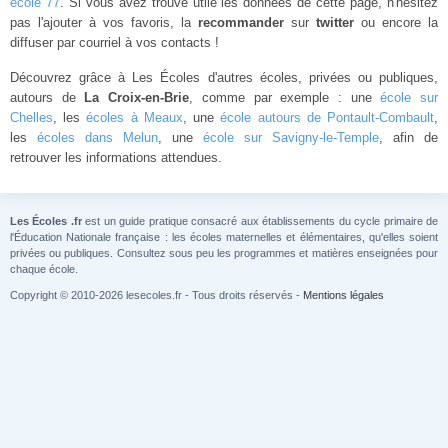
école 77
. Si vous avez trouvé utile les données de cette page, n'hésitez
pas l'ajouter à vos favoris, la
recommander
sur
twitter
ou encore la
diffuser par courriel à vos contacts !
Découvrez grâce à Les Écoles d'autres écoles, privées ou publiques,
autours de
La Croix-en-Brie
, comme par exemple : une
école sur
Chelles
, les
écoles à Meaux
, une
école autours de Pontault-Combault
,
les
écoles dans Melun
, une
école sur Savigny-le-Temple
, afin de
retrouver les informations attendues.
Les Écoles .fr
est un guide pratique consacré aux établissements du cycle primaire de
l'Éducation Nationale française : les écoles maternelles et élémentaires, qu'elles soient
privées ou publiques. Consultez sous peu les programmes et matières enseignées pour
chaque école.
Copyright © 2010-2026 lesecoles.fr - Tous droits réservés -
Mentions légales