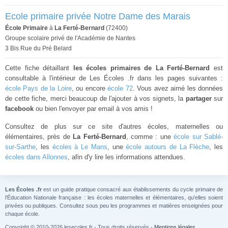
Ecole primaire privée Notre Dame des Marais
École Primaire
à
La Ferté-Bernard
(72400)
Groupe scolaire privé de l'Académie de Nantes
3 Bis Rue du Pré Belard
Cette fiche détaillant
les écoles primaires de La Ferté-Bernard
est
consultable à l'intérieur de Les Écoles .fr dans les pages suivantes :
école Pays de la Loire
, ou encore
école 72
. Vous avez aimé les données
de cette fiche, merci beaucoup de l'ajouter à vos signets, la
partager
sur
facebook
ou bien l'envoyer par email à vos amis !
Consultez de plus sur ce site d'autres écoles, maternelles ou
élémentaires, près de
La Ferté-Bernard
, comme : une
école sur Sablé-
sur-Sarthe
, les
écoles à Le Mans
, une
école autours de La Flèche
, les
écoles dans Allonnes
, afin d'y lire les informations attendues.
Les Écoles .fr
est un guide pratique consacré aux établissements du cycle primaire de
l'Éducation Nationale française : les écoles maternelles et élémentaires, qu'elles soient
privées ou publiques. Consultez sous peu les programmes et matières enseignées pour
chaque école.
Copyright © 2010-2026 lesecoles.fr - Tous droits réservés -
Mentions légales