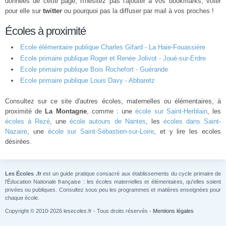
données de cette page, n'hésitez pas l'ajouter à vos bookmarks, voter
pour elle sur
twitter
ou pourquoi pas la diffuser par mail à vos proches !
Écoles à proximité
Ecole élémentaire publique Charles Gifard - La Haie-Fouassière
Ecole primaire publique Roger et Renée Jolivot - Joué-sur-Erdre
Ecole primaire publique Bois Rochefort - Guérande
Ecole primaire publique Louis Davy - Abbaretz
Consultez sur ce site d'autres écoles, maternelles ou élémentaires, à
proximité de
La Montagne
, comme : une
école sur Saint-Herblain
, les
écoles à Rezé
, une
école autours de Nantes
, les
écoles dans Saint-
Nazaire
, une
école sur Saint-Sébastien-sur-Loire
, et y lire les ecoles
désirées.
Les Écoles .fr
est un guide pratique consacré aux établissements du cycle primaire de
l'Éducation Nationale française : les écoles maternelles et élémentaires, qu'elles soient
privées ou publiques. Consultez sous peu les programmes et matières enseignées pour
chaque école.
Copyright © 2010-2026 lesecoles.fr - Tous droits réservés -
Mentions légales