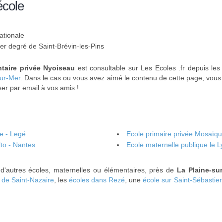
école
ationale
1er degré de Saint-Brévin-les-Pins
taire privée Nyoiseau
est consultable sur Les Ecoles .fr depuis le
sur-Mer
. Dans le cas ou vous avez aimé le contenu de cette page, vous 
ser par email à vos amis !
e - Legé
Ecole primaire privée Mosaïqu
to - Nantes
Ecole maternelle publique le L
 d'autres écoles, maternelles ou élémentaires, près de
La Plaine-su
 de Saint-Nazaire
, les
écoles dans Rezé
, une
école sur Saint-Sébastie