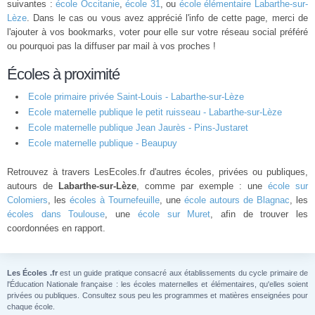
suivantes :
école Occitanie
,
école 31
, ou
école élémentaire Labarthe-sur-
Lèze
. Dans le cas ou vous avez apprécié l'info de cette page, merci de
l'ajouter à vos bookmarks, voter pour elle sur votre réseau social préféré
ou pourquoi pas la diffuser par mail à vos proches !
Écoles à proximité
Ecole primaire privée Saint-Louis - Labarthe-sur-Lèze
Ecole maternelle publique le petit ruisseau - Labarthe-sur-Lèze
Ecole maternelle publique Jean Jaurès - Pins-Justaret
Ecole maternelle publique - Beaupuy
Retrouvez à travers LesEcoles.fr d'autres écoles, privées ou publiques,
autours de
Labarthe-sur-Lèze
, comme par exemple : une
école sur
Colomiers
, les
écoles à Tournefeuille
, une
école autours de Blagnac
, les
écoles dans Toulouse
, une
école sur Muret
, afin de trouver les
coordonnées en rapport.
Les Écoles .fr
est un guide pratique consacré aux établissements du cycle primaire de
l'Éducation Nationale française : les écoles maternelles et élémentaires, qu'elles soient
privées ou publiques. Consultez sous peu les programmes et matières enseignées pour
chaque école.