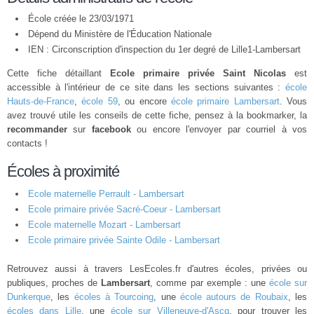
École créée le 23/03/1971
Dépend du Ministère de l'Éducation Nationale
IEN : Circonscription d'inspection du 1er degré de Lille1-Lambersart
Cette fiche détaillant
Ecole primaire privée Saint Nicolas
est
accessible à l'intérieur de ce site dans les sections suivantes :
école
Hauts-de-France
,
école 59
, ou encore
école primaire Lambersart
. Vous
avez trouvé utile les conseils de cette fiche, pensez à la bookmarker, la
recommander
sur
facebook
ou encore l'envoyer par courriel à vos
contacts !
Écoles à proximité
Ecole maternelle Perrault - Lambersart
Ecole primaire privée Sacré-Coeur - Lambersart
Ecole maternelle Mozart - Lambersart
Ecole primaire privée Sainte Odile - Lambersart
Retrouvez aussi à travers LesEcoles.fr d'autres écoles, privées ou
publiques, proches de
Lambersart
, comme par exemple : une
école sur
Dunkerque
, les
écoles à Tourcoing
, une
école autours de Roubaix
, les
écoles dans Lille
, une
école sur Villeneuve-d'Ascq
, pour trouver les