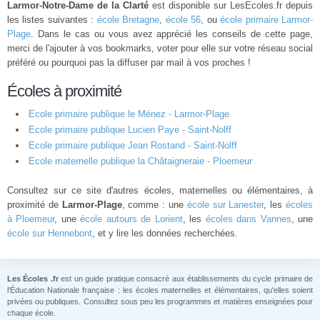
Larmor-Notre-Dame de la Clarté
est disponible sur LesEcoles.fr depuis
les listes suivantes :
école Bretagne
,
école 56
, ou
école primaire Larmor-
Plage
. Dans le cas ou vous avez apprécié les conseils de cette page,
merci de l'ajouter à vos bookmarks, voter pour elle sur votre réseau social
préféré ou pourquoi pas la diffuser par mail à vos proches !
Écoles à proximité
Ecole primaire publique le Ménez - Larmor-Plage
Ecole primaire publique Lucien Paye - Saint-Nolff
Ecole primaire publique Jean Rostand - Saint-Nolff
Ecole maternelle publique la Châtaigneraie - Ploemeur
Consultez sur ce site d'autres écoles, maternelles ou élémentaires, à
proximité de
Larmor-Plage
, comme : une
école sur Lanester
, les
écoles
à Ploemeur
, une
école autours de Lorient
, les
écoles dans Vannes
, une
école sur Hennebont
, et y lire les données recherchées.
Les Écoles .fr
est un guide pratique consacré aux établissements du cycle primaire de
l'Éducation Nationale française : les écoles maternelles et élémentaires, qu'elles soient
privées ou publiques. Consultez sous peu les programmes et matières enseignées pour
chaque école.