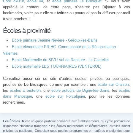
Côte d'Azur
,
école 04
, et
école primaire Le Brusquet
. Si vous avez
apprécié le contenu de cette page, n'hésitez pas l'ajouter à vos
bookmarks, voter pour elle sur
twitter
ou pourquoi pas la diffuser par mail
à vos proches !
Écoles à proximité
Ecole primaire Jeanne Nevière - Gréoux-les-Bains
Ecole élémentaire PR.HC. Communauté de la Réconciliation -
Valernes
Ecole Marternelle du SIVU Val de Rancure - Le Castellet
Ecole maternelle LES TOURNIAIRES (VENTEROL)
Consultez aussi sur ce site d'autres écoles, privées ou publiques,
proches de
Le Brusquet
, comme par exemple : une
école sur Oraison
,
les
écoles à Sisteron
, une
école autours de Digne-les-Bains
, les
écoles
dans Manosque
, une
école sur Forcalquier
, pour lire les données
recherchées.
Les Écoles .fr
est un guide pratique consacré aux établissements du cycle primaire de
l'Éducation Nationale française : les écoles maternelles et élémentaires, qu'elles soient
privées ou publiques. Consultez sous peu les programmes et matières enseignées pour