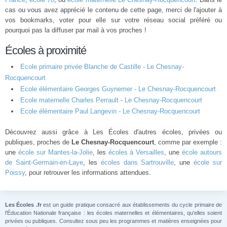
cas ou vous avez apprécié le contenu de cette page, merci de l'ajouter à
vos bookmarks, voter pour elle sur votre réseau social préféré ou
pourquoi pas la diffuser par mail à vos proches !
Écoles à proximité
Ecole primaire privée Blanche de Castille - Le Chesnay-
Rocquencourt
Ecole élémentaire Georges Guynemer - Le Chesnay-Rocquencourt
Ecole maternelle Charles Perrault - Le Chesnay-Rocquencourt
Ecole élémentaire Paul Langevin - Le Chesnay-Rocquencourt
Découvrez aussi grâce à Les Écoles d'autres écoles, privées ou
publiques, proches de
Le Chesnay-Rocquencourt
, comme par exemple :
une
école sur Mantes-la-Jolie
, les
écoles à Versailles
, une
école autours
de Saint-Germain-en-Laye
, les
écoles dans Sartrouville
, une
école sur
Poissy
, pour retrouver les informations attendues.
Les Écoles .fr
est un guide pratique consacré aux établissements du cycle primaire de
l'Éducation Nationale française : les écoles maternelles et élémentaires, qu'elles soient
privées ou publiques. Consultez sous peu les programmes et matières enseignées pour