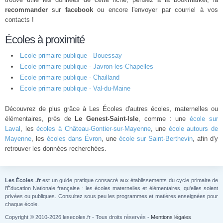
recommander
sur
facebook
ou encore l'envoyer par courriel à vos
contacts !
Écoles à proximité
Ecole primaire publique - Bouessay
Ecole primaire publique - Javron-les-Chapelles
Ecole primaire publique - Chailland
Ecole primaire publique - Val-du-Maine
Découvrez de plus grâce à Les Écoles d'autres écoles, maternelles ou
élémentaires, près de
Le Genest-Saint-Isle
, comme : une
école sur
Laval
, les
écoles à Château-Gontier-sur-Mayenne
, une
école autours de
Mayenne
, les
écoles dans Évron
, une
école sur Saint-Berthevin
, afin d'y
retrouver les données recherchées.
Les Écoles .fr
est un guide pratique consacré aux établissements du cycle primaire de
l'Éducation Nationale française : les écoles maternelles et élémentaires, qu'elles soient
privées ou publiques. Consultez sous peu les programmes et matières enseignées pour
chaque école.
Copyright © 2010-2026 lesecoles.fr - Tous droits réservés -
Mentions légales