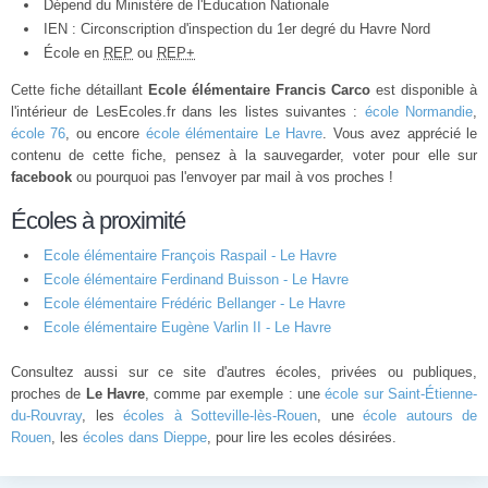
Dépend du Ministère de l'Éducation Nationale
IEN : Circonscription d'inspection du 1er degré du Havre Nord
École en
REP
ou
REP+
Cette fiche détaillant
Ecole élémentaire Francis Carco
est disponible à
l'intérieur de LesEcoles.fr dans les listes suivantes :
école Normandie
,
école 76
, ou encore
école élémentaire Le Havre
. Vous avez apprécié le
contenu de cette fiche, pensez à la sauvegarder, voter pour elle sur
facebook
ou pourquoi pas l'envoyer par mail à vos proches !
Écoles à proximité
Ecole élémentaire François Raspail - Le Havre
Ecole élémentaire Ferdinand Buisson - Le Havre
Ecole élémentaire Frédéric Bellanger - Le Havre
Ecole élémentaire Eugène Varlin II - Le Havre
Consultez aussi sur ce site d'autres écoles, privées ou publiques,
proches de
Le Havre
, comme par exemple : une
école sur Saint-Étienne-
du-Rouvray
, les
écoles à Sotteville-lès-Rouen
, une
école autours de
Rouen
, les
écoles dans Dieppe
, pour lire les ecoles désirées.