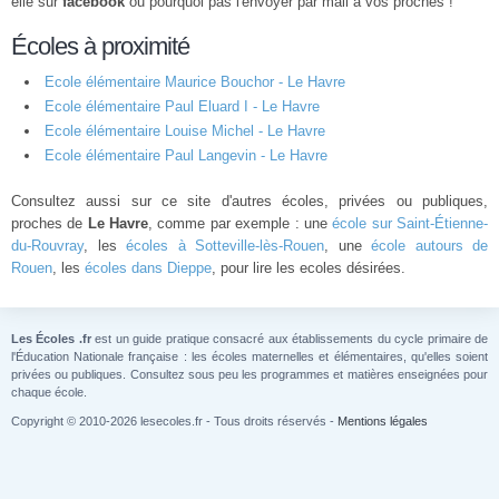
elle sur
facebook
ou pourquoi pas l'envoyer par mail à vos proches !
Écoles à proximité
Ecole élémentaire Maurice Bouchor - Le Havre
Ecole élémentaire Paul Eluard I - Le Havre
Ecole élémentaire Louise Michel - Le Havre
Ecole élémentaire Paul Langevin - Le Havre
Consultez aussi sur ce site d'autres écoles, privées ou publiques,
proches de
Le Havre
, comme par exemple : une
école sur Saint-Étienne-
du-Rouvray
, les
écoles à Sotteville-lès-Rouen
, une
école autours de
Rouen
, les
écoles dans Dieppe
, pour lire les ecoles désirées.
Les Écoles .fr
est un guide pratique consacré aux établissements du cycle primaire de
l'Éducation Nationale française : les écoles maternelles et élémentaires, qu'elles soient
privées ou publiques. Consultez sous peu les programmes et matières enseignées pour
chaque école.
Copyright © 2010-2026 lesecoles.fr - Tous droits réservés -
Mentions légales