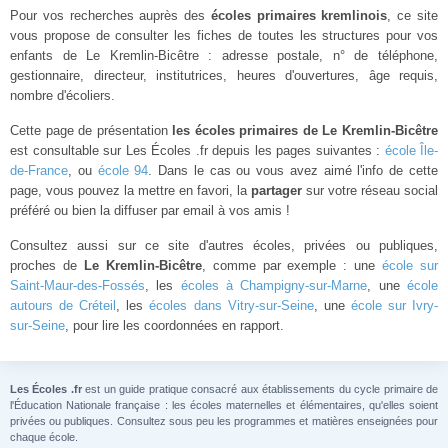
Pour vos recherches auprès des
écoles primaires kremlinois
, ce site
vous propose de consulter les fiches de toutes les structures pour vos
enfants de Le Kremlin-Bicêtre : adresse postale, n° de téléphone,
gestionnaire, directeur, institutrices, heures d'ouvertures, âge requis,
nombre d'écoliers.
Cette page de présentation
les écoles primaires de Le Kremlin-Bicêtre
est consultable sur Les Écoles .fr depuis les pages suivantes :
école Île-
de-France
, ou
école 94
. Dans le cas ou vous avez aimé l'info de cette
page, vous pouvez la mettre en favori, la
partager
sur votre réseau social
préféré ou bien la diffuser par email à vos amis !
Consultez aussi sur ce site d'autres écoles, privées ou publiques,
proches de
Le Kremlin-Bicêtre
, comme par exemple : une
école sur
Saint-Maur-des-Fossés
, les
écoles à Champigny-sur-Marne
, une
école
autours de Créteil
, les
écoles dans Vitry-sur-Seine
, une
école sur Ivry-
sur-Seine
, pour lire les coordonnées en rapport.
Les Écoles .fr
est un guide pratique consacré aux établissements du cycle primaire de
l'Éducation Nationale française : les écoles maternelles et élémentaires, qu'elles soient
privées ou publiques. Consultez sous peu les programmes et matières enseignées pour
chaque école.