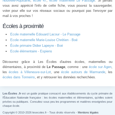
Nouvelle-Aquitaine
,
école 47
,
école maternelle Le Passage
. Si jamais
vous avez apprécié l'info de cette fiche, vous pouvez la sauvegarder,
voter pour elle sur vos réseaux sociaux ou pourquoi pas l'envoyer par
mail à vos proches !
Écoles à proximité
Ecole maternelle Edouard Lacour - Le Passage
Ecole maternelle Marie-Louise Chrétien - Boé
École primaire Didier Lapeyre - Boé
Ecole élémentaire - Espiens
Découvrez grâce à Les Écoles d'autres écoles, maternelles ou
élémentaires, à proximité de
Le Passage
, comme : une
école sur Agen
,
les
écoles à Villeneuve-sur-Lot
, une
école autours de Marmande
, les
écoles dans Tonneins
, et y retrouver les données recherchées.
Les Écoles .fr
est un guide pratique consacré aux établissements du cycle primaire de
l'Éducation Nationale française : les écoles maternelles et élémentaires, qu'elles soient
privées ou publiques. Consultez sous peu les programmes et matières enseignées pour
chaque école.
Copyright © 2010-2026 lesecoles.fr - Tous droits réservés -
Mentions légales