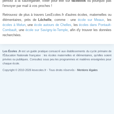
pensez à la sauvegarder, voter pour elle sur
facebook
ou pourquoi pas
l'envoyer par mail à vos proches !
Retrouvez de plus à travers LesEcoles.fr d'autres écoles, maternelles ou
élémentaires, près de
Léchelle
, comme : une
école sur Meaux
, les
écoles à Melun
, une
école autours de Chelles
, les
écoles dans Pontault-
Combault
, une
école sur Savigny-le-Temple
, afin d'y trouver les données
recherchées.
Les Écoles .fr
est un guide pratique consacré aux établissements du cycle primaire de
l'Éducation Nationale française : les écoles maternelles et élémentaires, qu'elles soient
privées ou publiques. Consultez sous peu les programmes et matières enseignées pour
chaque école.
Copyright © 2010-2026 lesecoles.fr - Tous droits réservés -
Mentions légales