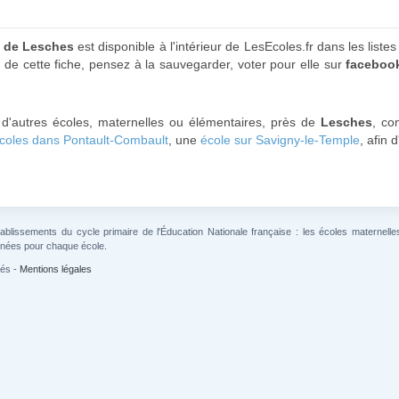
s de Lesches
est disponible à l'intérieur de LesEcoles.fr dans les liste
de cette fiche, pensez à la sauvegarder, voter pour elle sur
faceboo
 d'autres écoles, maternelles ou élémentaires, près de
Lesches
, c
coles dans Pontault-Combault
, une
école sur Savigny-le-Temple
, afin 
lissements du cycle primaire de l'Éducation Nationale française : les écoles maternelles 
gnées pour chaque école.
vés -
Mentions légales