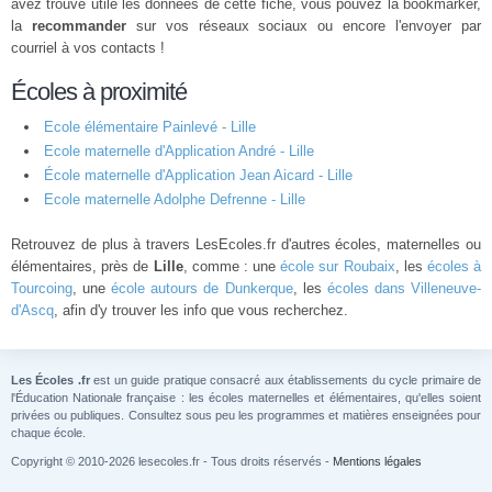
avez trouvé utile les données de cette fiche, vous pouvez la bookmarker,
la
recommander
sur vos réseaux sociaux ou encore l'envoyer par
courriel à vos contacts !
Écoles à proximité
Ecole élémentaire Painlevé - Lille
Ecole maternelle d'Application André - Lille
École maternelle d'Application Jean Aicard - Lille
Ecole maternelle Adolphe Defrenne - Lille
Retrouvez de plus à travers LesEcoles.fr d'autres écoles, maternelles ou
élémentaires, près de
Lille
, comme : une
école sur Roubaix
, les
écoles à
Tourcoing
, une
école autours de Dunkerque
, les
écoles dans Villeneuve-
d'Ascq
, afin d'y trouver les info que vous recherchez.
Les Écoles .fr
est un guide pratique consacré aux établissements du cycle primaire de
l'Éducation Nationale française : les écoles maternelles et élémentaires, qu'elles soient
privées ou publiques. Consultez sous peu les programmes et matières enseignées pour
chaque école.
Copyright © 2010-2026 lesecoles.fr - Tous droits réservés -
Mentions légales