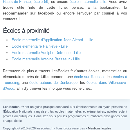
Hauts-de-France
,
école 59
, ou encore
école maternelle Lille
. Vous avez
trouvé utile l'info de cette fiche, pensez à la bookmarker, la
recommander
sur
facebook
ou encore l'envoyer par courriel à vos
contacts !
Écoles à proximité
École maternelle d'Application Jean Aicard - Lille
Ecole élémentaire Painlevé - Lille
Ecole maternelle Adolphe Defrenne - Lille
Ecole maternelle Antoine Brasseur - Lille
Retrouvez de plus à travers LesEcoles.fr d'autres écoles, maternelles ou
élémentaires, près de
Lille
, comme : une
école sur Roubaix
, les
écoles à
Tourcoing
, une
école autours de Dunkerque
, les
écoles dans Villeneuve-
d'Ascq
, afin d'y trouver les info que vous recherchez.
Les Écoles .fr
est un guide pratique consacré aux établissements du cycle primaire de
l'Éducation Nationale française : les écoles maternelles et élémentaires, qu'elles soient
privées ou publiques. Consultez sous peu les programmes et matières enseignées pour
chaque école.
Copyright © 2010-2026 lesecoles.fr - Tous droits réservés -
Mentions légales