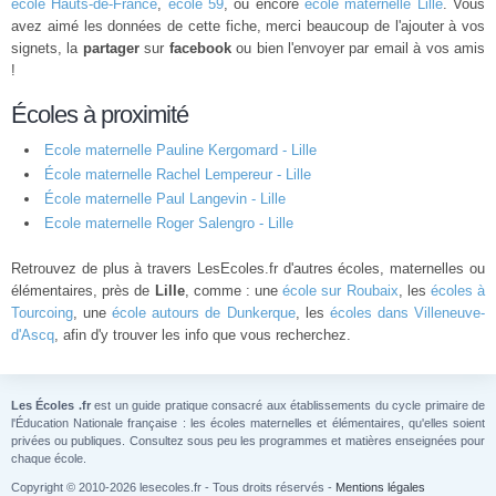
école Hauts-de-France
,
école 59
, ou encore
école maternelle Lille
. Vous
avez aimé les données de cette fiche, merci beaucoup de l'ajouter à vos
signets, la
partager
sur
facebook
ou bien l'envoyer par email à vos amis
!
Écoles à proximité
Ecole maternelle Pauline Kergomard - Lille
École maternelle Rachel Lempereur - Lille
École maternelle Paul Langevin - Lille
Ecole maternelle Roger Salengro - Lille
Retrouvez de plus à travers LesEcoles.fr d'autres écoles, maternelles ou
élémentaires, près de
Lille
, comme : une
école sur Roubaix
, les
écoles à
Tourcoing
, une
école autours de Dunkerque
, les
écoles dans Villeneuve-
d'Ascq
, afin d'y trouver les info que vous recherchez.
Les Écoles .fr
est un guide pratique consacré aux établissements du cycle primaire de
l'Éducation Nationale française : les écoles maternelles et élémentaires, qu'elles soient
privées ou publiques. Consultez sous peu les programmes et matières enseignées pour
chaque école.
Copyright © 2010-2026 lesecoles.fr - Tous droits réservés -
Mentions légales