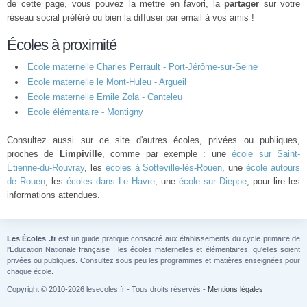
de cette page, vous pouvez la mettre en favori, la
partager
sur votre
réseau social préféré ou bien la diffuser par email à vos amis !
Écoles à proximité
Ecole maternelle Charles Perrault - Port-Jérôme-sur-Seine
Ecole maternelle le Mont-Huleu - Argueil
Ecole maternelle Emile Zola - Canteleu
Ecole élémentaire - Montigny
Consultez aussi sur ce site d'autres écoles, privées ou publiques,
proches de
Limpiville
, comme par exemple : une
école sur Saint-
Étienne-du-Rouvray
, les
écoles à Sotteville-lès-Rouen
, une
école autours
de Rouen
, les
écoles dans Le Havre
, une
école sur Dieppe
, pour lire les
informations attendues.
Les Écoles .fr
est un guide pratique consacré aux établissements du cycle primaire de
l'Éducation Nationale française : les écoles maternelles et élémentaires, qu'elles soient
privées ou publiques. Consultez sous peu les programmes et matières enseignées pour
chaque école.
Copyright © 2010-2026 lesecoles.fr - Tous droits réservés -
Mentions légales