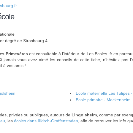
sbourg.fr
école
ationale
 1er degré de Strasbourg 4
Les Primevères
est consultable à l'intérieur de Les Ecoles .fr en parco
Si jamais vous avez aimé les conseils de cette fiche, n'hésitez pas l'
l à vos amis !
golsheim
Ecole maternelle Les Tulipes 
Ecole primaire - Mackenheim
les, privées ou publiques, autours de
Lingolsheim
, comme par exemp
nau
, les
écoles dans Illkirch-Graffenstaden
, afin de retrouver les info 