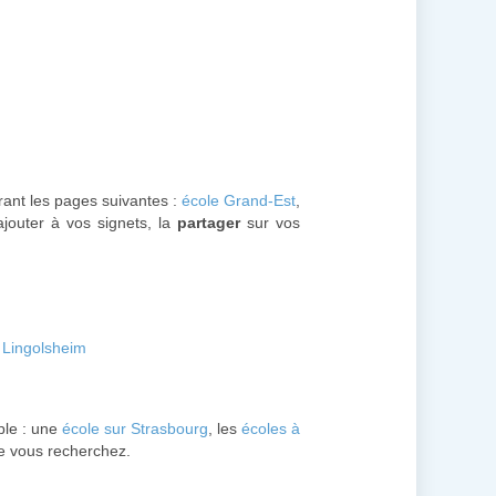
urant les pages suivantes :
école Grand-Est
,
ajouter à vos signets, la
partager
sur vos
- Lingolsheim
le : une
école sur Strasbourg
, les
écoles à
que vous recherchez.