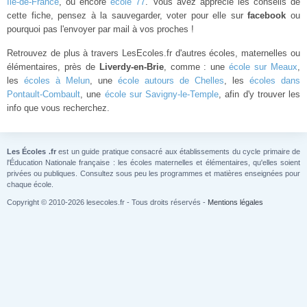
Île-de-France
, ou encore
école 77
. Vous avez apprécié les conseils de
cette fiche, pensez à la sauvegarder, voter pour elle sur
facebook
ou
pourquoi pas l'envoyer par mail à vos proches !
Retrouvez de plus à travers LesEcoles.fr d'autres écoles, maternelles ou
élémentaires, près de
Liverdy-en-Brie
, comme : une
école sur Meaux
,
les
écoles à Melun
, une
école autours de Chelles
, les
écoles dans
Pontault-Combault
, une
école sur Savigny-le-Temple
, afin d'y trouver les
info que vous recherchez.
Les Écoles .fr
est un guide pratique consacré aux établissements du cycle primaire de
l'Éducation Nationale française : les écoles maternelles et élémentaires, qu'elles soient
privées ou publiques. Consultez sous peu les programmes et matières enseignées pour
chaque école.
Copyright © 2010-2026 lesecoles.fr - Tous droits réservés -
Mentions légales