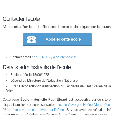
Contacter l'école
Afin de récupérer le n° de téléphone de cette école, cliquez sur le bouton.
Appeler cette école
Contact email :
ce.0261117y@ac-grenoble.fr
Détails administratifs de l'école
École créée le 15/09/1978
Dépend du Ministère de l'Éducation Nationale
IEN : Circonscription d'inspection du 1er degré de Crest Vallée de la
Drôme
Cette page
École maternelle Paul Éluard
est accessible sur ce site en
cliquant sur les sections suivantes :
école Auvergne-Rhône-Alpes
,
école
26
, et
école maternelle Livron-sur-Drôme
. Si vous avez trouvé utile l'info
de cette page, n'hésitez pas l'ajouter à vos favoris, la
recommander
sur