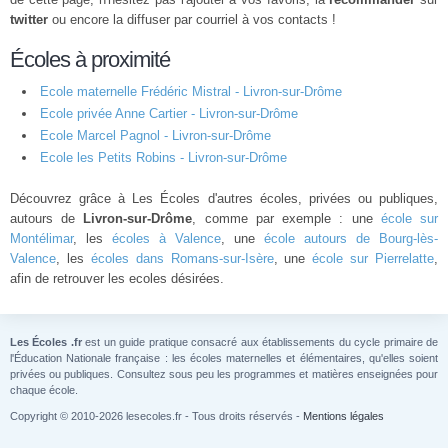
twitter
ou encore la diffuser par courriel à vos contacts !
Écoles à proximité
Ecole maternelle Frédéric Mistral - Livron-sur-Drôme
Ecole privée Anne Cartier - Livron-sur-Drôme
Ecole Marcel Pagnol - Livron-sur-Drôme
Ecole les Petits Robins - Livron-sur-Drôme
Découvrez grâce à Les Écoles d'autres écoles, privées ou publiques,
autours de
Livron-sur-Drôme
, comme par exemple : une
école sur
Montélimar
, les
écoles à Valence
, une
école autours de Bourg-lès-
Valence
, les
écoles dans Romans-sur-Isère
, une
école sur Pierrelatte
,
afin de retrouver les ecoles désirées.
Les Écoles .fr
est un guide pratique consacré aux établissements du cycle primaire de
l'Éducation Nationale française : les écoles maternelles et élémentaires, qu'elles soient
privées ou publiques. Consultez sous peu les programmes et matières enseignées pour
chaque école.
Copyright © 2010-2026 lesecoles.fr - Tous droits réservés -
Mentions légales