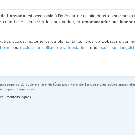
s de Lobsann
est accessible à l'intérieur de ce site dans les sections s
de cette fiche, pensez à la bookmarker, la
recommander
sur
facebo
utres écoles, maternelles ou élémentaires, près de
Lobsann
, comm
gheim
, les
écoles dans Illkirch-Graffenstaden
, une
école sur Lingols
lissements du cycle primaire de l'Éducation Nationale française : les écoles maternelles 
gnées pour chaque école.
vés -
Mentions légales