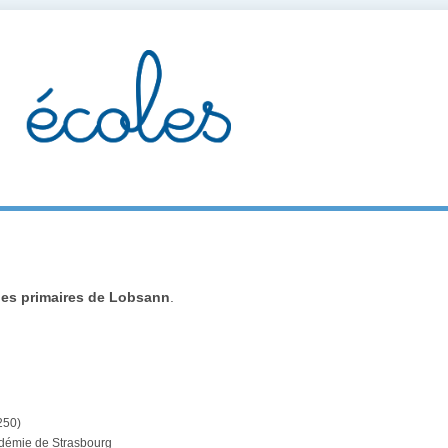
les primaires de Lobsann
.
250)
adémie de Strasbourg