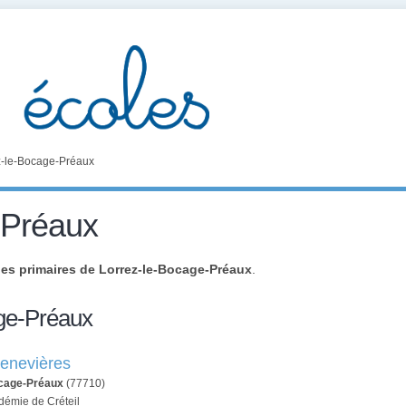
z-le-Bocage-Préaux
-Préaux
les primaires de Lorrez-le-Bocage-Préaux
.
age-Préaux
henevières
ocage-Préaux
(77710)
démie de Créteil