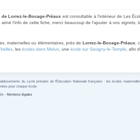
s de Lorrez-le-Bocage-Préaux
est consultable à l'intérieur de Les Éco
 aimé l'info de cette fiche, merci beaucoup de l'ajouter à vos signets, 
les, maternelles ou élémentaires, près de
Lorrez-le-Bocage-Préaux
, 
Chelles
, les
écoles dans Melun
, une
école sur Savigny-le-Temple
, afin 
lissements du cycle primaire de l'Éducation Nationale française : les écoles maternelles 
gnées pour chaque école.
vés -
Mentions légales