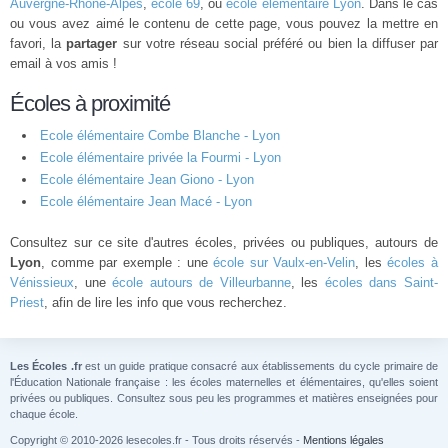
Auvergne-Rhône-Alpes
,
école 69
, ou
école élémentaire Lyon
. Dans le cas
ou vous avez aimé le contenu de cette page, vous pouvez la mettre en
favori, la
partager
sur votre réseau social préféré ou bien la diffuser par
email à vos amis !
Écoles à proximité
Ecole élémentaire Combe Blanche - Lyon
Ecole élémentaire privée la Fourmi - Lyon
Ecole élémentaire Jean Giono - Lyon
Ecole élémentaire Jean Macé - Lyon
Consultez sur ce site d'autres écoles, privées ou publiques, autours de
Lyon
, comme par exemple : une
école sur Vaulx-en-Velin
, les
écoles à
Vénissieux
, une
école autours de Villeurbanne
, les
écoles dans Saint-
Priest
, afin de lire les info que vous recherchez.
Les Écoles .fr
est un guide pratique consacré aux établissements du cycle primaire de
l'Éducation Nationale française : les écoles maternelles et élémentaires, qu'elles soient
privées ou publiques. Consultez sous peu les programmes et matières enseignées pour
chaque école.
Copyright © 2010-2026 lesecoles.fr - Tous droits réservés -
Mentions légales