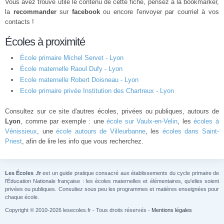
Vous avez trouvé utile le contenu de cette fiche, pensez à la bookmarker,
la
recommander
sur
facebook
ou encore l'envoyer par courriel à vos
contacts !
Écoles à proximité
École primaire Michel Servet - Lyon
École maternelle Raoul Dufy - Lyon
Ecole maternelle Robert Doisneau - Lyon
Ecole primaire privée Institution des Chartreux - Lyon
Consultez sur ce site d'autres écoles, privées ou publiques, autours de
Lyon
, comme par exemple : une
école sur Vaulx-en-Velin
, les
écoles à
Vénissieux
, une
école autours de Villeurbanne
, les
écoles dans Saint-
Priest
, afin de lire les info que vous recherchez.
Les Écoles .fr
est un guide pratique consacré aux établissements du cycle primaire de
l'Éducation Nationale française : les écoles maternelles et élémentaires, qu'elles soient
privées ou publiques. Consultez sous peu les programmes et matières enseignées pour
chaque école.
Copyright © 2010-2026 lesecoles.fr - Tous droits réservés -
Mentions légales