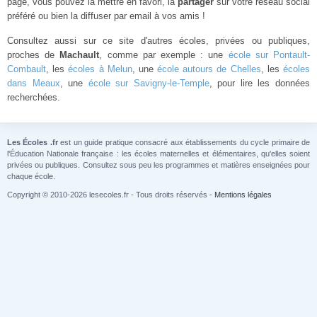
page, vous pouvez la mettre en favori, la
partager
sur votre réseau social
préféré ou bien la diffuser par email à vos amis !
Consultez aussi sur ce site d'autres écoles, privées ou publiques,
proches de
Machault
, comme par exemple : une
école sur Pontault-
Combault
, les
écoles à Melun
, une
école autours de Chelles
, les
écoles
dans Meaux
, une
école sur Savigny-le-Temple
, pour lire les données
recherchées.
Les Écoles .fr
est un guide pratique consacré aux établissements du cycle primaire de
l'Éducation Nationale française : les écoles maternelles et élémentaires, qu'elles soient
privées ou publiques. Consultez sous peu les programmes et matières enseignées pour
chaque école.
Copyright © 2010-2026 lesecoles.fr - Tous droits réservés -
Mentions légales