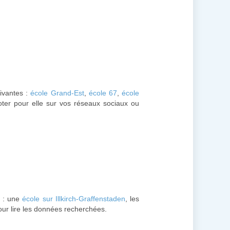
uivantes :
école Grand-Est
,
école 67
,
école
oter pour elle sur vos réseaux sociaux ou
 : une
école sur Illkirch-Graffenstaden
, les
our lire les données recherchées.