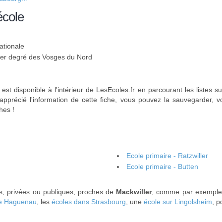
école
ationale
 1er degré des Vosges du Nord
est disponible à l'intérieur de LesEcoles.fr en parcourant les listes s
apprécié l'information de cette fiche, vous pouvez la sauvegarder, v
hes !
Ecole primaire - Ratzwiller
Ecole primaire - Butten
es, privées ou publiques, proches de
Mackwiller
, comme par exemple
de Haguenau
, les
écoles dans Strasbourg
, une
école sur Lingolsheim
, p