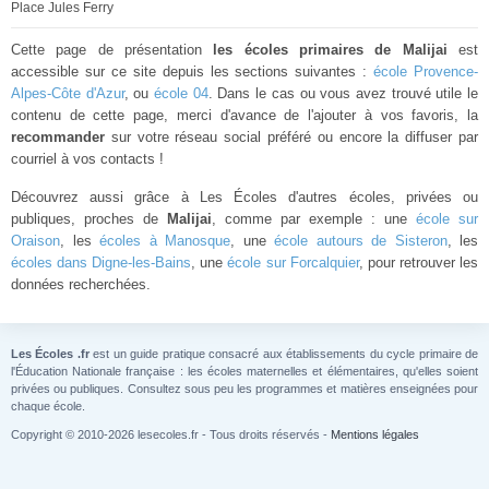
Place Jules Ferry
Cette page de présentation
les écoles primaires de Malijai
est
accessible sur ce site depuis les sections suivantes :
école Provence-
Alpes-Côte d'Azur
, ou
école 04
. Dans le cas ou vous avez trouvé utile le
contenu de cette page, merci d'avance de l'ajouter à vos favoris, la
recommander
sur votre réseau social préféré ou encore la diffuser par
courriel à vos contacts !
Découvrez aussi grâce à Les Écoles d'autres écoles, privées ou
publiques, proches de
Malijai
, comme par exemple : une
école sur
Oraison
, les
écoles à Manosque
, une
école autours de Sisteron
, les
écoles dans Digne-les-Bains
, une
école sur Forcalquier
, pour retrouver les
données recherchées.
Les Écoles .fr
est un guide pratique consacré aux établissements du cycle primaire de
l'Éducation Nationale française : les écoles maternelles et élémentaires, qu'elles soient
privées ou publiques. Consultez sous peu les programmes et matières enseignées pour
chaque école.
Copyright © 2010-2026 lesecoles.fr - Tous droits réservés -
Mentions légales