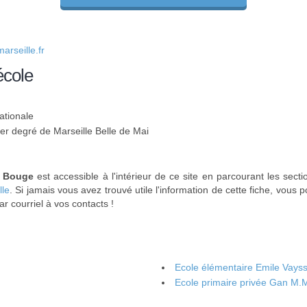
rseille.fr
école
ationale
1er degré de Marseille Belle de Mai
e Bouge
est accessible à l'intérieur de ce site en parcourant les sect
lle
. Si jamais vous avez trouvé utile l'information de cette fiche, vous
r courriel à vos contacts !
Ecole élémentaire Emile Vayssi
Ecole primaire privée Gan M.M