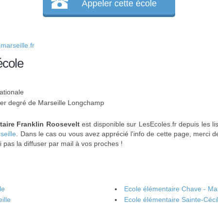
Appeler cette école
arseille.fr
école
ationale
 1er degré de Marseille Longchamp
taire Franklin Roosevelt
est disponible sur LesEcoles.fr depuis les li
seille
. Dans le cas ou vous avez apprécié l'info de cette page, merci d
 pas la diffuser par mail à vos proches !
le
Ecole élémentaire Chave - Mar
ille
Ecole élémentaire Sainte-Cécil