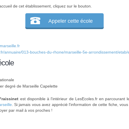
accueil de cet établissement, cliquez sur le bouton.
Appeler cette école
arseille.fr
.fr/annuaire/013-bouches-du-rhone/marseille-5e-arrondissement/etab/ec
école
ationale
1er degré de Marseille Capelette
Fraissinet
est disponible à l'intérieur de LesEcoles.fr en parcourant l
rseille
. Si jamais vous avez apprécié l'information de cette fiche, vou
oyer par mail à vos proches !