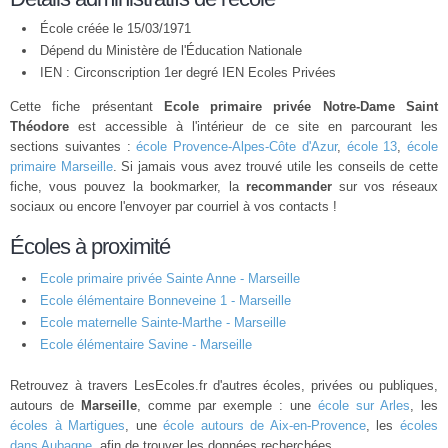
École créée le 15/03/1971
Dépend du Ministère de l'Éducation Nationale
IEN : Circonscription 1er degré IEN Ecoles Privées
Cette fiche présentant
Ecole primaire privée Notre-Dame Saint
Théodore
est accessible à l'intérieur de ce site en parcourant les
sections suivantes :
école Provence-Alpes-Côte d'Azur
,
école 13
,
école
primaire Marseille
. Si jamais vous avez trouvé utile les conseils de cette
fiche, vous pouvez la bookmarker, la
recommander
sur vos réseaux
sociaux ou encore l'envoyer par courriel à vos contacts !
Écoles à proximité
Ecole primaire privée Sainte Anne - Marseille
Ecole élémentaire Bonneveine 1 - Marseille
Ecole maternelle Sainte-Marthe - Marseille
Ecole élémentaire Savine - Marseille
Retrouvez à travers LesEcoles.fr d'autres écoles, privées ou publiques,
autours de
Marseille
, comme par exemple : une
école sur Arles
, les
écoles à Martigues
, une
école autours de Aix-en-Provence
, les
écoles
dans Aubagne
, afin de trouver les données recherchées.