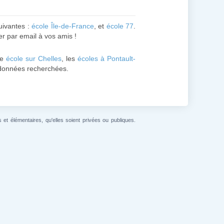
uivantes :
école Île-de-France
, et
école 77
.
er par email à vos amis !
ne
école sur Chelles
, les
écoles à Pontault-
es données recherchées.
et élémentaires, qu'elles soient privées ou publiques.