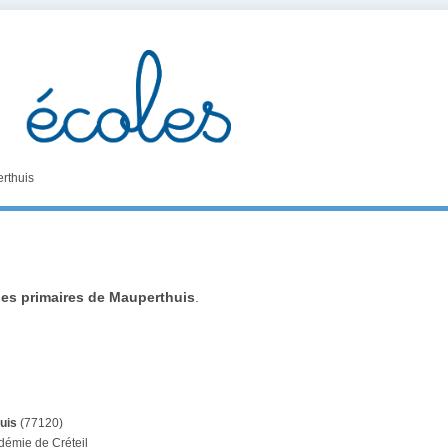
rthuis
les primaires de Mauperthuis
.
uis
(77120)
démie de Créteil