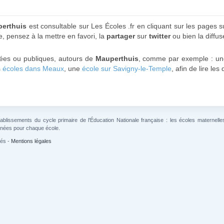
perthuis
est consultable sur Les Écoles .fr en cliquant sur les pages s
, pensez à la mettre en favori, la
partager
sur
twitter
ou bien la diffus
ivées ou publiques, autours de
Mauperthuis
, comme par exemple : u
s
écoles dans Meaux
, une
école sur Savigny-le-Temple
, afin de lire l
lissements du cycle primaire de l'Éducation Nationale française : les écoles maternelles 
gnées pour chaque école.
vés -
Mentions légales