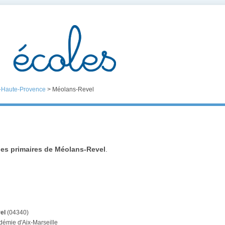
-Haute-Provence
>
Méolans-Revel
les primaires de Méolans-Revel
.
el
(04340)
démie d'Aix-Marseille