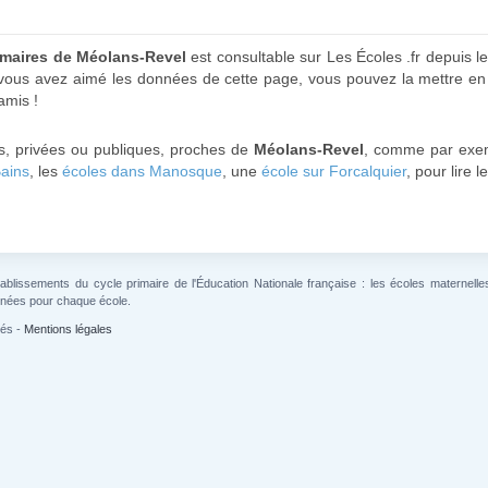
rimaires de Méolans-Revel
est consultable sur Les Écoles .fr depuis l
 vous avez aimé les données de cette page, vous pouvez la mettre en 
amis !
es, privées ou publiques, proches de
Méolans-Revel
, comme par exe
Bains
, les
écoles dans Manosque
, une
école sur Forcalquier
, pour lire 
lissements du cycle primaire de l'Éducation Nationale française : les écoles maternelles 
gnées pour chaque école.
vés -
Mentions légales