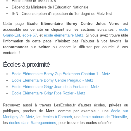
École créée le 15/09/1978
Dépend du Ministère de l'Éducation Nationale
IEN : Circonscription d'inspection du 1er degré de Metz Est
Cette page
Ecole Elémentaire Borny Centre Jules Verne
est
accessible sur ce site en cliquant sur les sections suivantes :
école
Grand-Est
,
école 57
, et
école élémentaire Metz
. Si vous avez trouvé utile
l'information de cette page, n'hésitez pas l'ajouter à vos favoris, la
recommander
sur
twitter
ou encore la diffuser par courriel à vos
contacts !
Écoles à proximité
Ecole Elémentaire Borny Zup Erckmann-Chatrian 1 - Metz
Ecole Elémentaire Borny Centre Pergaud - Metz
Ecole Elémentaire Grigy Jean de la Fontaine - Metz
Ecole Elémentaire Grigy P.de Rozier - Metz
Retrouvez aussi à travers LesEcoles.fr d'autres écoles, privées ou
publiques, proches de
Metz
, comme par exemple : une
école sur
Montigny-lès-Metz
, les
écoles à Forbach
, une
école autours de Thionville
,
les
écoles dans Sarreguemines
, pour trouver les ecoles désirées.