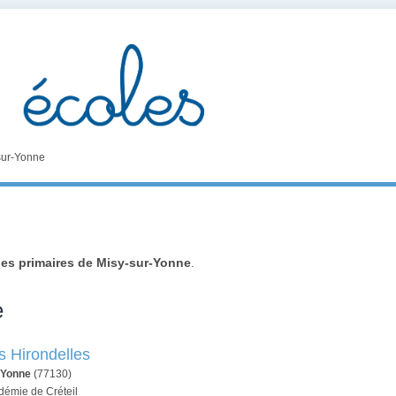
sur-Yonne
les primaires de Misy-sur-Yonne
.
e
s Hirondelles
-Yonne
(77130)
démie de Créteil