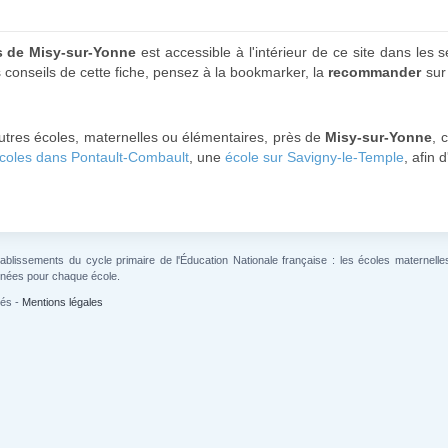
es de Misy-sur-Yonne
est accessible à l'intérieur de ce site dans les 
s conseils de cette fiche, pensez à la bookmarker, la
recommander
su
utres écoles, maternelles ou élémentaires, près de
Misy-sur-Yonne
, 
coles dans Pontault-Combault
, une
école sur Savigny-le-Temple
, afin 
lissements du cycle primaire de l'Éducation Nationale française : les écoles maternelles 
gnées pour chaque école.
vés -
Mentions légales