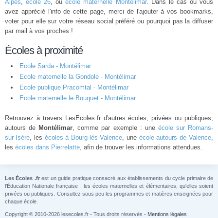
Alpes
,
école 26
, ou
école maternelle Montélimar
. Dans le cas ou vous
avez apprécié l'info de cette page, merci de l'ajouter à vos bookmarks,
voter pour elle sur votre réseau social préféré ou pourquoi pas la diffuser
par mail à vos proches !
Écoles à proximité
Ecole Sarda - Montélimar
Ecole maternelle la Gondole - Montélimar
Ecole publique Pracomtal - Montélimar
Ecole maternelle le Bouquet - Montélimar
Retrouvez à travers LesEcoles.fr d'autres écoles, privées ou publiques,
autours de
Montélimar
, comme par exemple : une
école sur Romans-
sur-Isère
, les
écoles à Bourg-lès-Valence
, une
école autours de Valence
,
les
écoles dans Pierrelatte
, afin de trouver les informations attendues.
Les Écoles .fr
est un guide pratique consacré aux établissements du cycle primaire de
l'Éducation Nationale française : les écoles maternelles et élémentaires, qu'elles soient
privées ou publiques. Consultez sous peu les programmes et matières enseignées pour
chaque école.
Copyright © 2010-2026 lesecoles.fr - Tous droits réservés -
Mentions légales