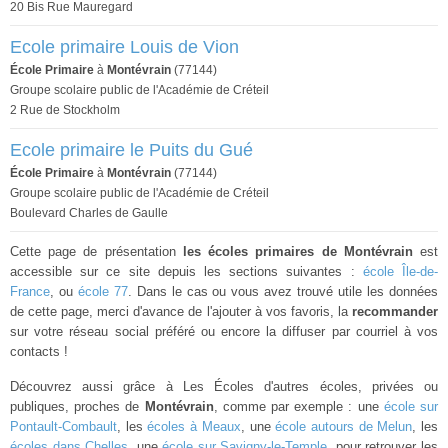
20 Bis Rue Mauregard
Ecole primaire Louis de Vion
École Primaire
à
Montévrain
(77144)
Groupe scolaire public de l'Académie de Créteil
2 Rue de Stockholm
Ecole primaire le Puits du Gué
École Primaire
à
Montévrain
(77144)
Groupe scolaire public de l'Académie de Créteil
Boulevard Charles de Gaulle
Cette page de présentation
les écoles primaires de Montévrain
est
accessible sur ce site depuis les sections suivantes :
école Île-de-
France
, ou
école 77
. Dans le cas ou vous avez trouvé utile les données
de cette page, merci d'avance de l'ajouter à vos favoris, la
recommander
sur votre réseau social préféré ou encore la diffuser par courriel à vos
contacts !
Découvrez aussi grâce à Les Écoles d'autres écoles, privées ou
publiques, proches de
Montévrain
, comme par exemple : une
école sur
Pontault-Combault
, les
écoles à Meaux
, une
école autours de Melun
, les
écoles dans Chelles
, une
école sur Savigny-le-Temple
, pour retrouver les