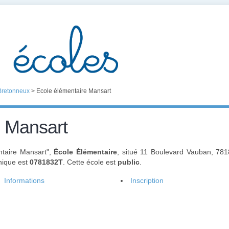
Bretonneux
>
Ecole élémentaire Mansart
e Mansart
ntaire Mansart",
École Élémentaire
, situé 11 Boulevard Vauban, 78
unique est
0781832T
. Cette école est
public
.
Informations
Inscription