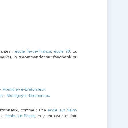
ivantes :
école Île-de-France
,
école 78
, ou
kmarker, la
recommander
sur
facebook
ou
 - Montigny-le-Bretonneux
et - Montigny-le-Bretonneux
retonneux
, comme : une
école sur Saint-
une
école sur Poissy
, et y retrouver les info