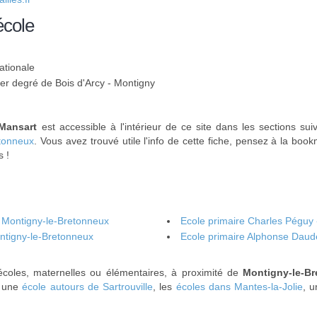
école
ationale
1er degré de Bois d'Arcy - Montigny
 Mansart
est accessible à l'intérieur de ce site dans les sections su
etonneux
. Vous avez trouvé utile l'info de cette fiche, pensez à la boo
s !
 - Montigny-le-Bretonneux
Ecole primaire Charles Péguy
ntigny-le-Bretonneux
Ecole primaire Alphonse Daud
coles, maternelles ou élémentaires, à proximité de
Montigny-le-B
, une
école autours de Sartrouville
, les
écoles dans Mantes-la-Jolie
, 