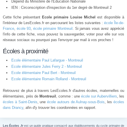
Dépend du Ministère de l'Éducation Nationale
IEN : Circonscription d'inspection du 1er degré de Montreuil 2
Cette fiche présentant
Ecole primaire Louise Michel
est disponible à
l'intérieur de LesEcoles.fr en parcourant les listes suivantes :
école Île-de-
France
,
école 93
,
école primaire Montreuil
. Si jamais vous avez apprécié
l'info de cette fiche, vous pouvez la sauvegarder, voter pour elle sur vos
réseaux sociaux ou pourquoi pas l'envoyer par mail à vos proches !
Écoles à proximité
Ecole élémentaire Paul Lafargue - Montreuil
Ecole élémentaire Jules Ferry 2 - Montreuil
Ecole élémentaire Paul Bert - Montreuil
Ecole élémentaire Romain Rolland - Montreuil
Retrouvez de plus à travers LesEcoles.fr d'autres écoles, maternelles ou
élémentaires, près de
Montreuil
, comme : une
école sur Aubervilliers
, les
écoles à Saint-Denis
, une
école autours de Aulnay-sous-Bois
, les
écoles
dans Drancy
, afin d'y trouver les coordonnées en rapport.
Les Écoles .fr
est un guide pratique consacré aux établissements du cycle primaire de