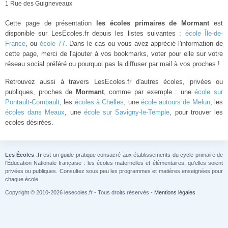
1 Rue des Guigneveaux
Cette page de présentation
les écoles primaires de Mormant
est
disponible sur LesEcoles.fr depuis les listes suivantes :
école Île-de-
France
, ou
école 77
. Dans le cas ou vous avez apprécié l'information de
cette page, merci de l'ajouter à vos bookmarks, voter pour elle sur votre
réseau social préféré ou pourquoi pas la diffuser par mail à vos proches !
Retrouvez aussi à travers LesEcoles.fr d'autres écoles, privées ou
publiques, proches de
Mormant
, comme par exemple : une
école sur
Pontault-Combault
, les
écoles à Chelles
, une
école autours de Melun
, les
écoles dans Meaux
, une
école sur Savigny-le-Temple
, pour trouver les
ecoles désirées.
Les Écoles .fr
est un guide pratique consacré aux établissements du cycle primaire de
l'Éducation Nationale française : les écoles maternelles et élémentaires, qu'elles soient
privées ou publiques. Consultez sous peu les programmes et matières enseignées pour
chaque école.
Copyright © 2010-2026 lesecoles.fr - Tous droits réservés -
Mentions légales