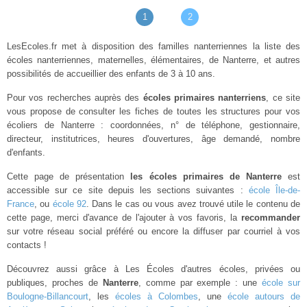
1
2
LesEcoles.fr met à disposition des familles nanterriennes la liste des
écoles nanterriennes, maternelles, élémentaires, de Nanterre, et autres
possibilités de accueillier des enfants de 3 à 10 ans.
Pour vos recherches auprès des
écoles primaires nanterriens
, ce site
vous propose de consulter les fiches de toutes les structures pour vos
écoliers de Nanterre : coordonnées, n° de téléphone, gestionnaire,
directeur, institutrices, heures d'ouvertures, âge demandé, nombre
d'enfants.
Cette page de présentation
les écoles primaires de Nanterre
est
accessible sur ce site depuis les sections suivantes :
école Île-de-
France
, ou
école 92
. Dans le cas ou vous avez trouvé utile le contenu de
cette page, merci d'avance de l'ajouter à vos favoris, la
recommander
sur votre réseau social préféré ou encore la diffuser par courriel à vos
contacts !
Découvrez aussi grâce à Les Écoles d'autres écoles, privées ou
publiques, proches de
Nanterre
, comme par exemple : une
école sur
Boulogne-Billancourt
, les
écoles à Colombes
, une
école autours de