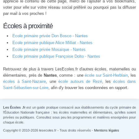
apprécié le contenu de cette page, merci de l'ajouter à vos bookmarks,
voter pour elle sur votre réseau social préféré ou pourquoi pas la diffuser
par mail à vos proches !
Écoles à proximité
Ecole primaire privée Don Bosco - Nantes
Ecole primaire publique Alice Milliat - Nantes
Ecole primaire privée Mosaïque - Nantes
Ecole primaire publique Françoise Dolto - Nantes
Retrouvez de plus à travers LesEcoles.fr d'autres écoles, maternelles ou
élémentaires, près de
Nantes
, comme : une
école sur Saint-Herblain
, les
écoles à Saint-Nazaire
, une
école autours de Rezé
, les
écoles dans
Saint-Sébastien-sur-Loire
, afin d'y trouver les coordonnées en rapport.
Les Écoles .fr
est un guide pratique consacré aux établissements du cycle primaire de
l'Éducation Nationale française : les écoles maternelles et élémentaires, qu'elles soient
privées ou publiques. Consultez sous peu les programmes et matières enseignées pour
chaque école.
Copyright © 2010-2026 lesecoles.fr - Tous droits réservés -
Mentions légales