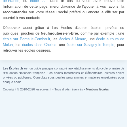
de-France
, ou
école 77
. Dans le cas ou vous avez trouvé utile
l'information de cette page, merci d'avance de l'ajouter à vos favoris, la
recommander
sur votre réseau social préféré ou encore la diffuser par
courriel à vos contacts !
Découvrez aussi grâce à Les Écoles d'autres écoles, privées ou
publiques, proches de
Neufmoutiers-en-Brie
, comme par exemple : une
école sur Pontault-Combault
, les
écoles à Meaux
, une
école autours de
Melun
, les
écoles dans Chelles
, une
école sur Savigny-le-Temple
, pour
retrouver les ecoles désirées.
Les Écoles .fr
est un guide pratique consacré aux établissements du cycle primaire de
l'Éducation Nationale française : les écoles maternelles et élémentaires, qu'elles soient
privées ou publiques. Consultez sous peu les programmes et matières enseignées pour
chaque école.
Copyright © 2010-2026 lesecoles.fr - Tous droits réservés -
Mentions légales