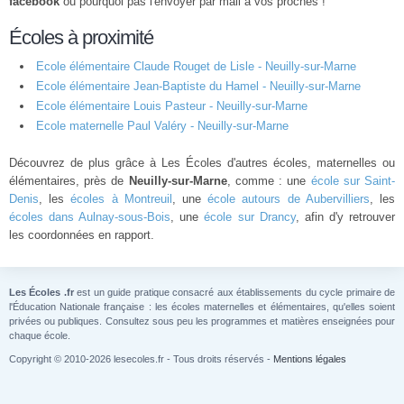
facebook
ou pourquoi pas l'envoyer par mail à vos proches !
Écoles à proximité
Ecole élémentaire Claude Rouget de Lisle - Neuilly-sur-Marne
Ecole élémentaire Jean-Baptiste du Hamel - Neuilly-sur-Marne
Ecole élémentaire Louis Pasteur - Neuilly-sur-Marne
Ecole maternelle Paul Valéry - Neuilly-sur-Marne
Découvrez de plus grâce à Les Écoles d'autres écoles, maternelles ou
élémentaires, près de
Neuilly-sur-Marne
, comme : une
école sur Saint-
Denis
, les
écoles à Montreuil
, une
école autours de Aubervilliers
, les
écoles dans Aulnay-sous-Bois
, une
école sur Drancy
, afin d'y retrouver
les coordonnées en rapport.
Les Écoles .fr
est un guide pratique consacré aux établissements du cycle primaire de
l'Éducation Nationale française : les écoles maternelles et élémentaires, qu'elles soient
privées ou publiques. Consultez sous peu les programmes et matières enseignées pour
chaque école.
Copyright © 2010-2026 lesecoles.fr - Tous droits réservés -
Mentions légales